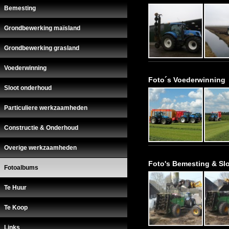
Bemesting
Grondbewerking maïsland
Grondbewerking grasland
Voederwinning
Foto´s Voederwinning
Sloot onderhoud
Particuliere werkzaamheden
Constructie & Onderhoud
Overige werkzaamheden
Foto's Bemesting & Sl
Fotoalbums
Te Huur
Te Koop
Links